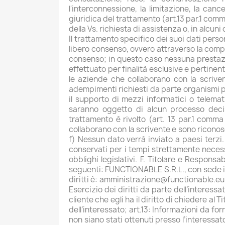
l'interconnessione, la limitazione, la canc
giuridica del trattamento (art.13 par.1 comm
della Vs. richiesta di assistenza o, in alcuni
Il trattamento specifico dei suoi dati person
libero consenso, ovvero attraverso la compi
consenso; in questo caso nessuna prestazi
effettuato per finalità esclusive e pertinen
le aziende che collaborano con la scrivent
adempimenti richiesti da parte organismi poli
il supporto di mezzi informatici o telemati
saranno oggetto di alcun processo decisi
trattamento è rivolto (art. 13 par.1 comm
collaborano con la scrivente e sono riconosc
f) Nessun dato verrà inviato a paesi terzi.
conservati per i tempi strettamente necessa
obblighi legislativi. F. Titolare e Responsa
seguenti: FUNCTIONABLE S.R.L., con sede in Vi
diritti è: amministrazione@functionable.eu.
Esercizio dei diritti da parte dell’interessa
cliente che egli ha il diritto di chiedere al
dell’interessato; art.13: Informazioni da for
non siano stati ottenuti presso l’interessato; 