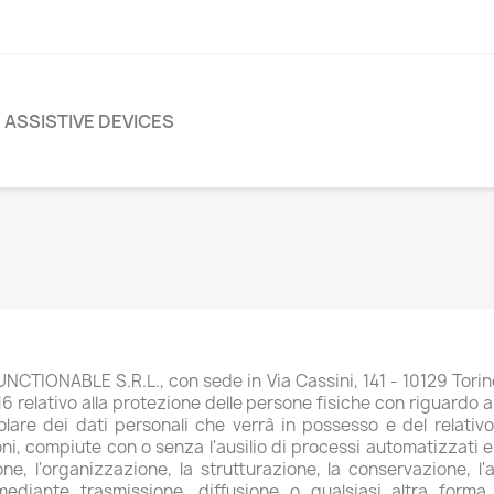
ASSISTIVE DEVICES
TIONABLE S.R.L., con sede in Via Cassini, 141 - 10129 Torino (T
relativo alla protezione delle persone fisiche con riguardo al
olare dei dati personali che verrà in possesso e del relativ
i, compiute con o senza l'ausilio di processi automatizzati e 
one, l'organizzazione, la strutturazione, la conservazione, l'
mediante trasmissione, diffusione o qualsiasi altra forma