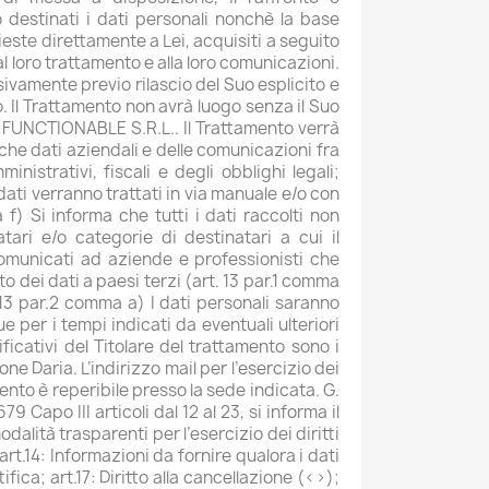
no destinati i dati personali nonchè la base
ieste direttamente a Lei, acquisiti a seguito
 al loro trattamento e alla loro comunicazioni.
usivamente previo rilascio del Suo esplicito e
. Il Trattamento non avrà luogo senza il Suo
 FUNCTIONABLE S.R.L.. Il Trattamento verrà
nche dati aziendali e delle comunicazioni fra
istrativi, fiscali e degli obblighi legali;
 dati verranno trattati in via manuale e/o con
 f) Si informa che tutti i dati raccolti non
ari e/o categorie di destinatari a cui il
comunicati ad aziende e professionisti che
o dei dati a paesi terzi (art. 13 par.1 comma
. 13 par.2 comma a) I dati personali saranno
 per i tempi indicati da eventuali ulteriori
ificativi del Titolare del trattamento sono i
ne Daria. L’indirizzo mail per l’esercizio dei
nto è reperibile presso la sede indicata. G.
 Capo III articoli dal 12 al 23, si informa il
dalità trasparenti per l’esercizio dei diritti
art.14: Informazioni da fornire qualora i dati
tifica; art.17: Diritto alla cancellazione (<>);