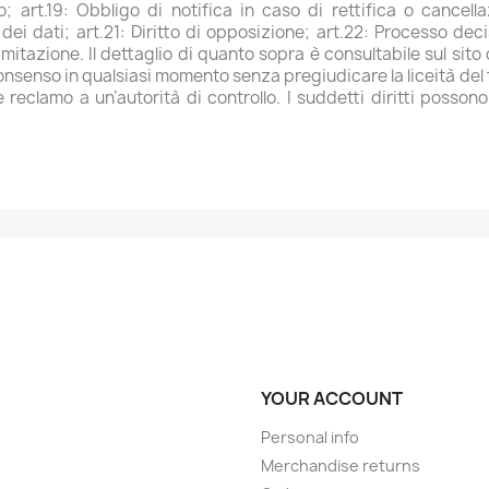
to; art.19: Obbligo di notifica in caso di rettifica o cancel
à dei dati; art.21: Diritto di opposizione; art.22: Processo de
imitazione. Il dettaglio di quanto sopra è consultabile sul sito 
il consenso in qualsiasi momento senza pregiudicare la liceità 
 reclamo a un’autorità di controllo. I suddetti diritti possono
YOUR ACCOUNT
Personal info
Merchandise returns