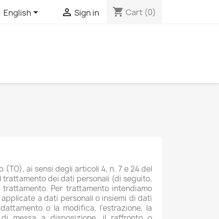
shopping_cart


Cart
(0)
English
Sign in
O), ai sensi degli articoli 4, n. 7 e 24 del
 trattamento dei dati personali (di seguito,
o trattamento. Per trattamento intendiamo
applicate a dati personali o insiemi di dati
adattamento o la modifica, l'estrazione, la
 di messa a disposizione, il raffronto o