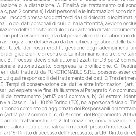
ellazione o la distruzione. A. Finalità del trattamento cui so
a c, par. 2 comma e) I dati personali e le informazioni sono rich
 casi, raccolti presso soggetti terzi da Lei delegati e legittimati
ali, o dei dati personali di cui Lei ha la titolatità, avviene escl
lazione dell’apposito modulo di cui al fondo di tale documento
one potrà essere erogata dal personale e dai collaboratori di
ti a: erogazione del servizio da Lei richiesti; gestione delle ba
e; tutela dei nostri crediti; gestione degli adempimenti ammin
tici, giudiziari, e di controllo. La informiamo, inoltre, che tali
ci. B. Processi decisionali automatizzati (art.13 par.2 comma
onale automatizzato, compresa la profilazione. C. Destinat
a e) I dati trattatti da FUNCTIONABLE S.R.L. possono esser 
iuti quali responsabili del trattamento dei dati. D. Trasferiment
 E. Tempi di conservazione dei dati e altre informazioni (art
ri ad espletare le finalità illustrate al Paragrafo A o comunque
bili del trattamento (art.13 par.1 comma a, b) Gli estremi ident
a Cassini, 141 - 10129 Torino (TO), nella persona fisica di Tiro
 L’elenco completo ed aggiornato dei Responsabili del trattame
to (art.13 par.2 comma b, c, d) Ai sensi del Regolamento 2016/679
 Titolare del trattamento: art.12: Informazione, comunicazioni e mo
nire qualora i dati personali siano raccolti presso l’interessato; 
art.15: Diritto di accesso dell’interessato; art.16: Diritto di ret