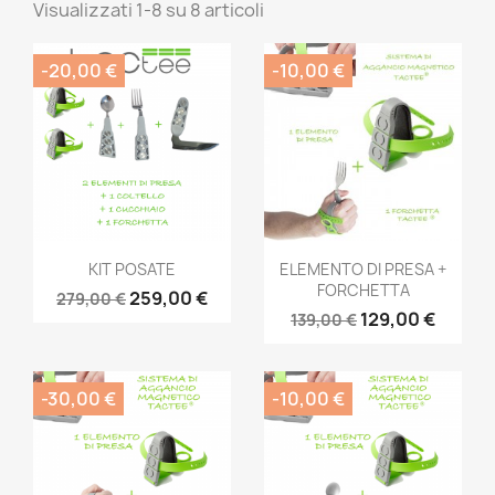
Visualizzati 1-8 su 8 articoli
-20,00 €
-10,00 €
Anteprima
Anteprima


KIT POSATE
ELEMENTO DI PRESA +
FORCHETTA
259,00 €
279,00 €
129,00 €
139,00 €
-30,00 €
-10,00 €