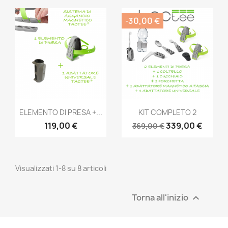
-30,00 €
Anteprima
Anteprima


ELEMENTO DI PRESA +...
KIT COMPLETO 2
119,00 €
339,00 €
369,00 €
Visualizzati 1-8 su 8 articoli
Torna all'inizio
